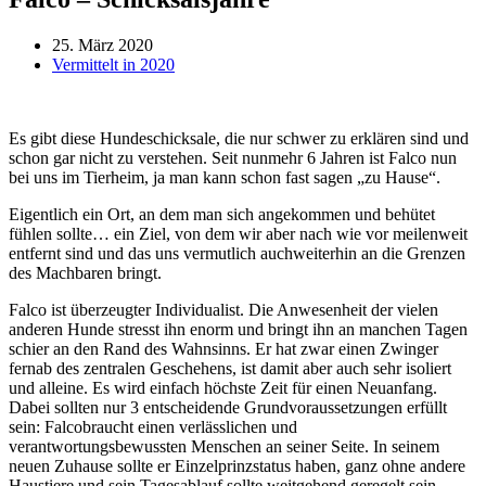
25. März 2020
Vermittelt in 2020
Es gibt diese Hundeschicksale, die nur schwer zu erklären sind und
schon gar nicht zu verstehen. Seit nunmehr 6 Jahren ist Falco nun
bei uns im Tierheim, ja man kann schon fast sagen „zu Hause“.
Eigentlich ein Ort, an dem man sich angekommen und behütet
fühlen sollte… ein Ziel, von dem wir aber nach wie vor meilenweit
entfernt sind und das uns vermutlich auchweiterhin an die Grenzen
des Machbaren bringt.
Falco ist überzeugter Individualist. Die Anwesenheit der vielen
anderen Hunde stresst ihn enorm und bringt ihn an manchen Tagen
schier an den Rand des Wahnsinns. Er hat zwar einen Zwinger
fernab des zentralen Geschehens, ist damit aber auch sehr isoliert
und alleine. Es wird einfach höchste Zeit für einen Neuanfang.
Dabei sollten nur 3 entscheidende Grundvoraussetzungen erfüllt
sein: Falcobraucht einen verlässlichen und
verantwortungsbewussten Menschen an seiner Seite. In seinem
neuen Zuhause sollte er Einzelprinzstatus haben, ganz ohne andere
Haustiere und sein Tagesablauf sollte weitgehend geregelt sein.