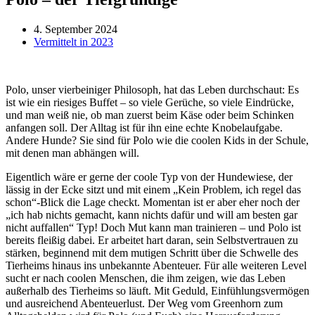
4. September 2024
Vermittelt in 2023
Polo, unser vierbeiniger Philosoph, hat das Leben durchschaut: Es
ist wie ein riesiges Buffet – so viele Gerüche, so viele Eindrücke,
und man weiß nie, ob man zuerst beim Käse oder beim Schinken
anfangen soll. Der Alltag ist für ihn eine echte Knobelaufgabe.
Andere Hunde? Sie sind für Polo wie die coolen Kids in der Schule,
mit denen man abhängen will.
Eigentlich wäre er gerne der coole Typ von der Hundewiese, der
lässig in der Ecke sitzt und mit einem „Kein Problem, ich regel das
schon“-Blick die Lage checkt. Momentan ist er aber eher noch der
„ich hab nichts gemacht, kann nichts dafür und will am besten gar
nicht auffallen“ Typ! Doch Mut kann man trainieren – und Polo ist
bereits fleißig dabei. Er arbeitet hart daran, sein Selbstvertrauen zu
stärken, beginnend mit dem mutigen Schritt über die Schwelle des
Tierheims hinaus ins unbekannte Abenteuer. Für alle weiteren Level
sucht er nach coolen Menschen, die ihm zeigen, wie das Leben
außerhalb des Tierheims so läuft. Mit Geduld, Einfühlungsvermögen
und ausreichend Abenteuerlust. Der Weg vom Greenhorn zum