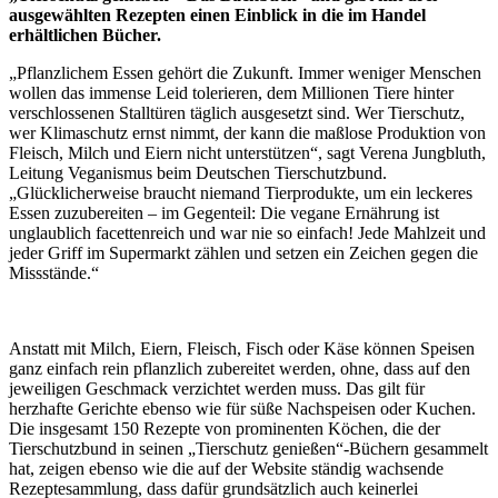
ausgewählten Rezepten einen Einblick in die im Handel
erhältlichen Bücher.
„Pflanzlichem Essen gehört die Zukunft. Immer weniger Menschen
wollen das immense Leid tolerieren, dem Millionen Tiere hinter
verschlossenen Stalltüren täglich ausgesetzt sind. Wer Tierschutz,
wer Klimaschutz ernst nimmt, der kann die maßlose Produktion von
Fleisch, Milch und Eiern nicht unterstützen“, sagt Verena Jungbluth,
Leitung Veganismus beim Deutschen Tierschutzbund.
„Glücklicherweise braucht niemand Tierprodukte, um ein leckeres
Essen zuzubereiten – im Gegenteil: Die vegane Ernährung ist
unglaublich facettenreich und war nie so einfach! Jede Mahlzeit und
jeder Griff im Supermarkt zählen und setzen ein Zeichen gegen die
Missstände.“
Anstatt mit Milch, Eiern, Fleisch, Fisch oder Käse können Speisen
ganz einfach rein pflanzlich zubereitet werden, ohne, dass auf den
jeweiligen Geschmack verzichtet werden muss. Das gilt für
herzhafte Gerichte ebenso wie für süße Nachspeisen oder Kuchen.
Die insgesamt 150 Rezepte von prominenten Köchen, die der
Tierschutzbund in seinen „Tierschutz genießen“-Büchern gesammelt
hat, zeigen ebenso wie die auf der Website ständig wachsende
Rezeptesammlung, dass dafür grundsätzlich auch keinerlei