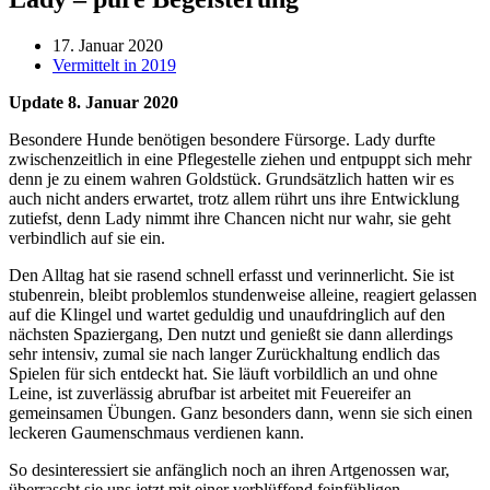
17. Januar 2020
Vermittelt in 2019
Update 8. Januar 2020
Besondere Hunde benötigen besondere Fürsorge. Lady durfte
zwischenzeitlich in eine Pflegestelle ziehen und entpuppt sich mehr
denn je zu einem wahren Goldstück. Grundsätzlich hatten wir es
auch nicht anders erwartet, trotz allem rührt uns ihre Entwicklung
zutiefst, denn Lady nimmt ihre Chancen nicht nur wahr, sie geht
verbindlich auf sie ein.
Den Alltag hat sie rasend schnell erfasst und verinnerlicht. Sie ist
stubenrein, bleibt problemlos stundenweise alleine, reagiert gelassen
auf die Klingel und wartet geduldig und unaufdringlich auf den
nächsten Spaziergang, Den nutzt und genießt sie dann allerdings
sehr intensiv, zumal sie nach langer Zurückhaltung endlich das
Spielen für sich entdeckt hat. Sie läuft vorbildlich an und ohne
Leine, ist zuverlässig abrufbar ist arbeitet mit Feuereifer an
gemeinsamen Übungen. Ganz besonders dann, wenn sie sich einen
leckeren Gaumenschmaus verdienen kann.
So desinteressiert sie anfänglich noch an ihren Artgenossen war,
überrascht sie uns jetzt mit einer verblüffend feinfühligen